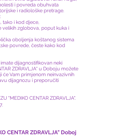
 bolesti i povreda obuhvata
orijske i radiološke pretrage.
:
, tako i kod djece,
ce velikih zglobova, poput kuka i
bolička oboljenja koštanog sistema
ske povrede, česte kako kod
ć imate dijagnostifikovan neki
CENTAR ZDRAVLJA“ u Doboju možete
ji će Vam primjenom neinvazivnih
avu dijagnozu i preporučiti
te u ZU "MEDIKO CENTAR ZDRAVLJA".
7.
IKO CENTAR ZDRAVLJA" Doboj