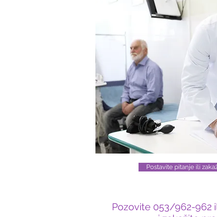
Postavite pitanje ili zak
Pozovite 053/962-962 il