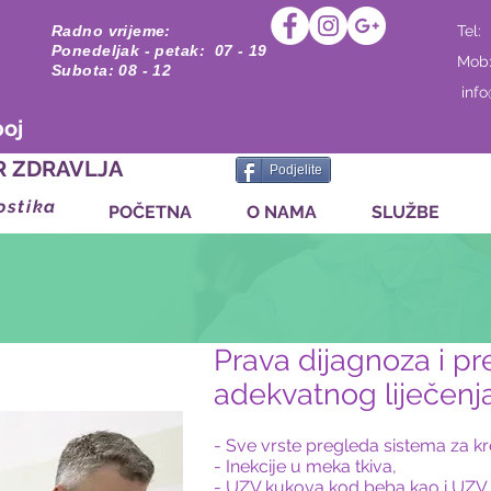
Radno vrijeme:
Tel:
Ponedeljak - petak: 07 - 19
Mob
Subota: 08 - 12
inf
boj
R ZDRAVLJA
Podjelite
ostika
POČETNA
O NAMA
SLUŽBE
Prava dijagnoza i p
adekvatnog liječenj
- Sve vrste pregleda sistema za kr
- Inekcije u meka tkiva,
- UZV kukova kod beba kao i UZV m