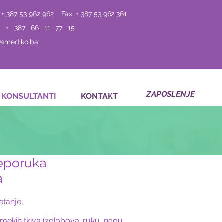
 + 387 53 962 962
Fax: + 387 53 962 361
: + 387 66 11 77 15
o@mediko.ba
ZAPOSLENJE
KONSULTANTI
KONTAKT
reporuka
a
etanje,
ekih tkiva (zglobova. ruku, nogu,