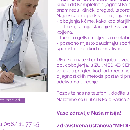
kuka i dr.).Kompletna dijagnostika
anamnezu, klinički pregled, laborat
Najčešća ortopedska oboljenja su
- oboljenja kičme, kako kod starijih
- artroza, tačnije starenje hrskavi
koljena,
- tumori i rjetka nasljedna i meta
- posebno mjesto zauzimaju sport
sportista tako i kod rekreativaca.
Ukoliko imate sličnih tegoba ili ve
oblik oboljenja, u ZU „MEDIKO 
zakazati pregled kod ortopeda ko
dijagnostičkih metoda postaviti pr
adekvatno liječenje.
Pozovite nas na telefon ili dođi
Nalazimo se u ulici Nikole Pašića 2
ažite pregled
Vaše zdravlje Naša misija!
i 066/ 11 77 15
Zdravstvena ustanova "MED