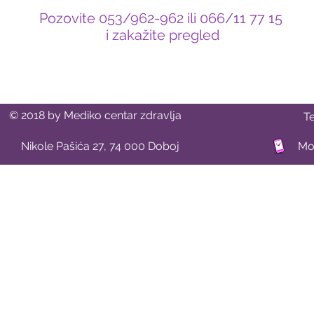
Pozovite 053/962-962 ili 066/11 77 15
i zakažite pregled
© 2018 by Mediko centar zdravlja
T
Nikole Pašića 27, 74 000 Doboj
Mob