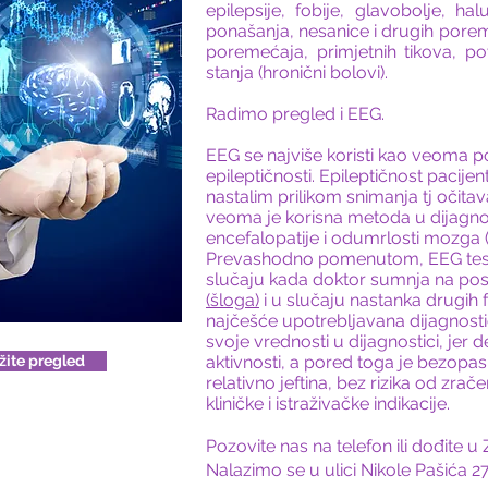
epilepsije, fobije, glavobolje, ha
ponašanja, nesanice i drugih porem
poremećaja, primjetnih tikova, pov
stanja (hronični bolovi).
Radimo pregled i EEG.
EEG se najviše koristi kao veoma 
epileptičnosti. Epileptičnost pacij
nastalim prilikom snimanja tj očita
veoma je korisna metoda u dijagno
encefalopatije i odumrlosti mozga (
Prevashodno pomenutom, EEG testi
slučaju kada doktor sumnja na po
(šloga)
i u slučaju nastanka drugih 
najčešće upotrebljavana dijagnost
svoje vrednosti u dijagnostici, je
ažite pregled
aktivnosti, a pored toga je bezopa
relativno jeftina, bez rizika od zrač
kliničke i istraživačke indikacije.
Pozovite nas na telefon ili dođit
Nalazimo se u ulici Nikole Pašića 27