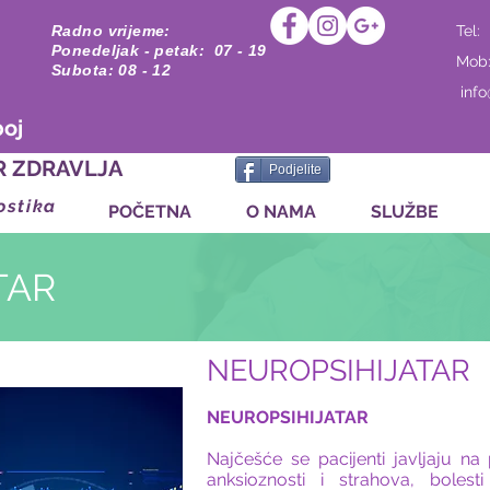
Radno vrijeme:
Tel:
Ponedeljak - petak: 07 - 19
Mob
Subota: 08 - 12
inf
boj
R ZDRAVLJA
Podjelite
ostika
POČETNA
O NAMA
SLUŽBE
TAR
NEUROPSIHIJATAR
NEUROPSIHIJATAR
Najčešće se pacijenti javljaju na
anksioznosti i strahova, bolesti