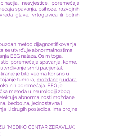
lucinacija, nesvjestice, poremećaja
ećaja spavanja, psihoze, razvojnih
reda glave, vrtoglavica ili bolnih
pouzdan metod dijagnostifikovanja
enta se utvrđuje abnormalnostima
vanja EEG nalaza. Osim toga,
stici poremećaja spavanja, kome,
utvrđivanje smrti pacijenta).
ranje je bilo veoma korisno u
stojanje tumora,
moždanog udara
fokalnih poremećaja. EEG je
ička metoda u neurologiji zbog
r detektuje abnormalnosti moždane
sna, bezbolna, jednostavna i
enja ili drugih posledica. Ima brojne
e u ZU "MEDIKO CENTAR ZDRAVLJA".
.