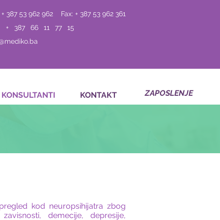
 + 387 53 962 962
Fax: + 387 53 962 361
: + 387 66 11 77 15
o@mediko.ba
ZAPOSLENJE
KONSULTANTI
KONTAKT
 pregled kod neuropsihijatra zbog
 zavisnosti, demecije, depresije,