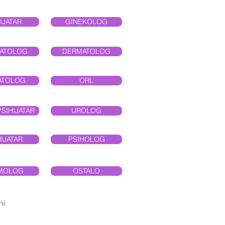
IJATAR
GINEKOLOG
ATOLOG
DERMATOLOG
ATOLOG
ORL
SIHIJATAR
UROLOG
IJATAR
PSIHOLOG
MOLOG
OSTALO
mi