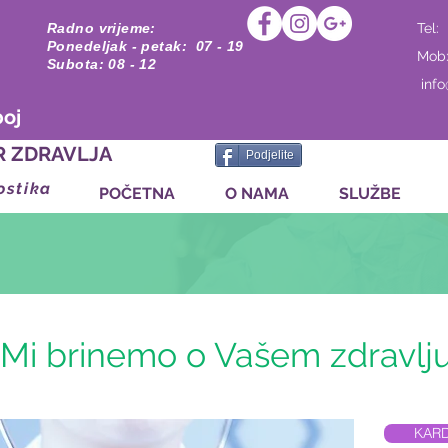
Radno vrijeme:
Tel:
Ponedeljak - petak: 07 - 19
Mob
Subota: 08 - 12
inf
boj
R ZDRAVLJA
Podjelite
ostika
POČETNA
O NAMA
SLUŽBE
Mi brinemo o Vašem zdravlj
KAR