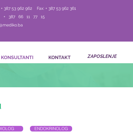
 + 387 53 962 962
Fax: + 387 53 962 361
: + 387 66 11 77 15
o@mediko.ba
ZAPOSLENJE
KONSULTANTI
KONTAKT
u
DIOLOG
ENDOKRINOLOG