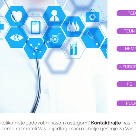
PED
REUM
HEM
NEUROP
PSIH
PUL
koliko niste zadovoljni našom uslugom?
Kontaktirajte
nas i 
ćemo razmotriti Vaš prijedlog i naći najbolje rješenje za Vas.