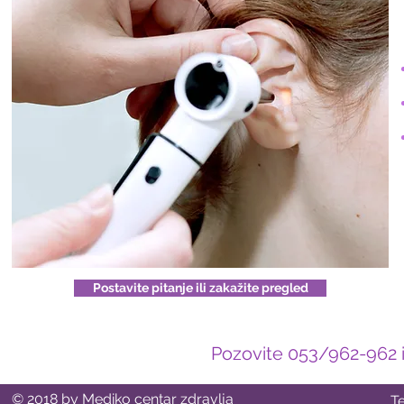
Postavite pitanje ili zakažite pregled
Pozovite 053/962-962 il
© 2018 by Mediko centar zdravlja
T