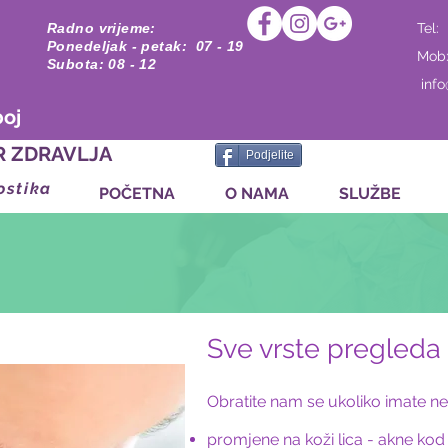
Radno vrijeme:
Tel:
Ponedeljak - petak: 07 - 19
Mob
Subota: 08 - 12
inf
boj
R ZDRAVLJA
Podjelite
ostika
POČETNA
O NAMA
SLUŽBE
Sve vrste pregleda
Obratite nam se ukoliko imate ne
promjene na koži lica - akne kod