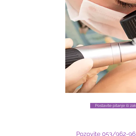
Postavite pitanje ili z
Pozovite 053/962-962 