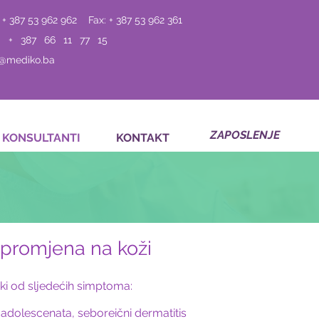
 + 387 53 962 962
Fax: + 387 53 962 361
: + 387 66 11 77 15
o@mediko.ba
ZAPOSLENJE
KONSULTANTI
KONTAKT
 promjena na koži
ki od sljedećih simptoma:
 adolescenata, seboreični dermatitis