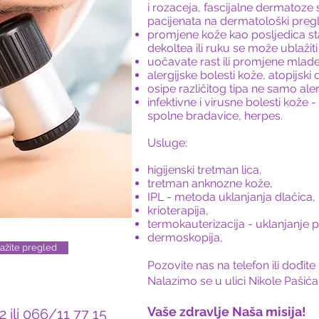
i rozaceja, fascijalne dermatoze
pacijenata na dermatološki preg
promjene kože kao posljedica star
dekoltea ili ruku se može ublaži
uočavate rast ili promjene mlade
alergijske bolesti kože, atopijski 
osipe različitog tipa ne samo alerg
infektivne i virusne bolesti kože - 
spolne bradavice, herpes.
Usluge:
higijenski tretman lica,
tretman anknozne kože,
IPL - metoda uklanjanja dlačica,
krioterapija,
termokauterizacija - uklanjanje 
dermoskopija,
akažite pregled
Pozovite nas na telefon ili dođ
Nalazimo se u ulici Nikole Pašića
Vaše zdravlje Naša misija!
ili 066/11 77 15