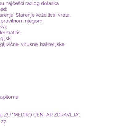
 su najčešći razlog dolaska
led;
enja. Starenje kože lica, vrata,
ti pravilnom njegom;
ža;
dermatitis
ijski,
gljivične, virusne, bakterijske,
papiloma,
ite u ZU "MEDIKO CENTAR ZDRAVLJA".
 27.