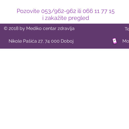
Pozovite 053/962-962 ili 066 11 77 15
i zakažite pregled
© 2018 by Mediko centar zdravlja
T
Nikole Pašića 27, 74 000 Doboj
Mob