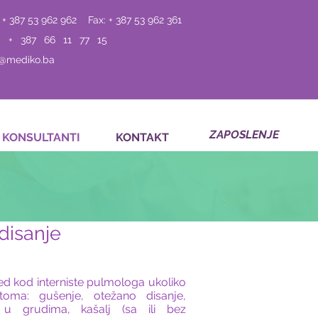
 + 387 53 962 962
Fax: + 387 53 962 361
: + 387 66 11 77 15
o@mediko.ba
ZAPOSLENJE
KONSULTANTI
KONTAKT
disanje
d kod interniste pulmologa ukoliko
toma: gušenje, otežano disanje,
 u grudima, kašalj (sa ili bez