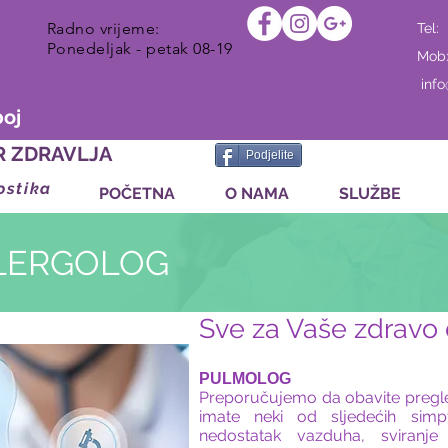
Radno vrijeme:
Tel:
Ponedeljak - petak 08-19
Mob
inf
boj
R ZDRAVLJA
Podjelite
ostika
POČETNA
O NAMA
SLUŽBE
ALERGOLOG
Sve za Vaše zdravo 
PULMOLOG
Preporučujemo da obavite pregle
imate neki od sljedećih simp
nedostatak vazduha, sviranje