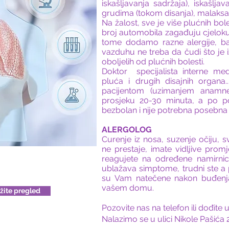
iskašljavanja sadržaja), iskašljava
grudima (tokom disanja), malaksalo
Na žalost, sve je više plućnih bol
broj automobila zagađuju cjeloku
tome dodamo razne alergije, bakt
vazduhu ne treba da čudi što je 
oboljelih od plućnih bolesti.
Doktor specijalista interne me
pluća i drugih disajnih organa
pacijentom (uzimanjem anamne
prosjeku 20-30 minuta, a po po
bezbolan i nije potrebna posebna
ALERGOLOG
Curenje iz nosa, suzenje očiju, sv
ne prestaje, imate vidljive prom
reagujete na određene namirnice, 
ublažava simptome, trudni ste a pr
su Vam natečene nakon buđenja
vašem domu.
ažite pregled
Pozovite nas na telefon ili dođi
Nalazimo se u ulici Nikole Pašića 2