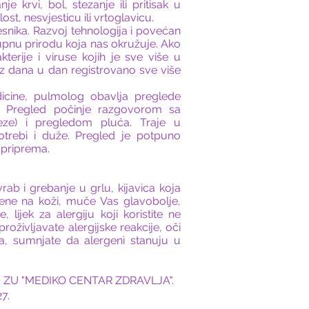
nje krvi, bol, stezanje ili pritisak u
st, nesvjesticu ili vrtoglavicu.
esnika. Razvoj tehnologija i povećan
pnu prirodu koja nas okružuje. Ako
erije i viruse kojih je sve više u
iz dana u dan registrovano sve više
dicine, pulmolog obavlja preglede
.. Pregled počinje razgovorom sa
ze) i pregledom pluća. Traje u
trebi i duže. Pregled je potpuno
 priprema.
rab i grebanje u grlu, kijavica koja
jene na koži, muče Vas glavobolje,
lijek za alergiju koji koristite ne
oživljavate alergijske reakcije, oči
, sumnjate da alergeni stanuju u
te u ZU "MEDIKO CENTAR ZDRAVLJA".
7.