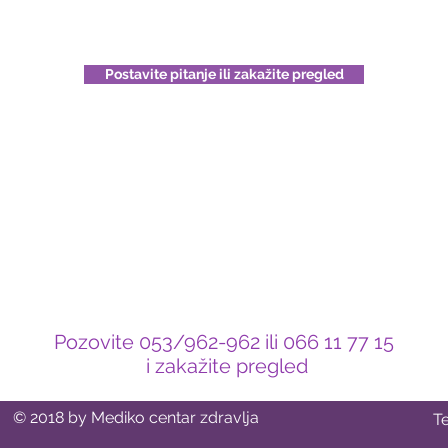
Postavite pitanje ili zakažite pregled
Pozovite 053/962-962 ili 066 11 77 15
i zakažite pregled
© 2018 by Mediko centar zdravlja
T