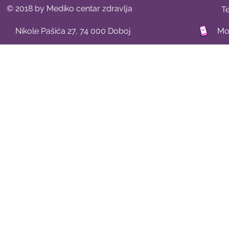
© 2018 by Mediko centar zdravlja
T
Nikole Pašića 27, 74 000 Doboj
Mob