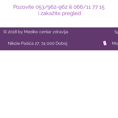
Pozovite 053/962-962 ili 066/11 77 15
i zakažite pregled
© 2018 by Mediko centar zdravlja
T
Nikole Pašića 27, 74 000 Doboj
Mob