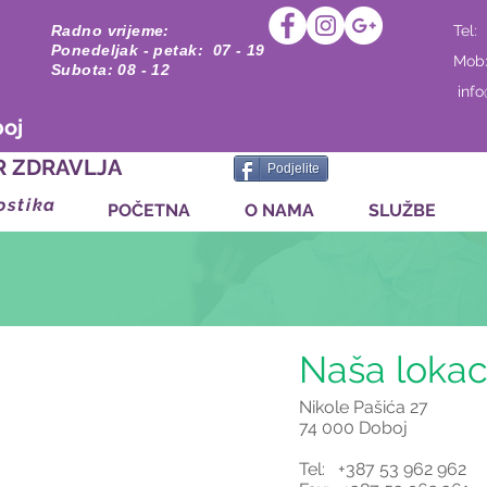
Radno vrijeme:
Tel:
Ponedeljak - petak: 07 - 19
Mob
Subota: 08 - 12
inf
boj
R ZDRAVLJA
Podjelite
ostika
POČETNA
O NAMA
SLUŽBE
Naša lokac
Nikole Pašića 27
74 000 Doboj
Tel: +387 53 962 962