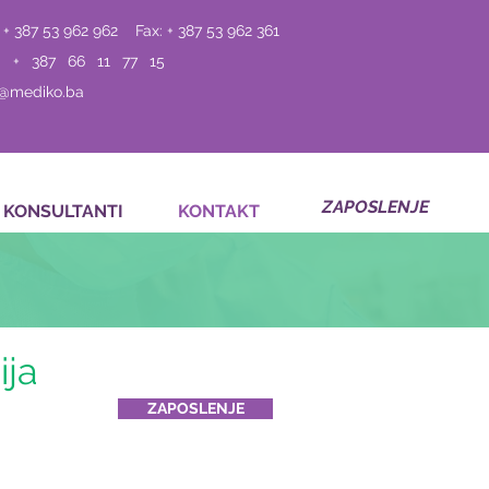
 + 387 53 962 962
Fax: + 387 53 962 361
: + 387 66 11 77 15
o@mediko.ba
ZAPOSLENJE
KONSULTANTI
KONTAKT
ija
ZAPOSLENJE