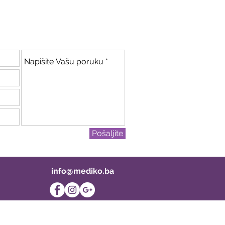
Pošaljite
info@mediko.ba