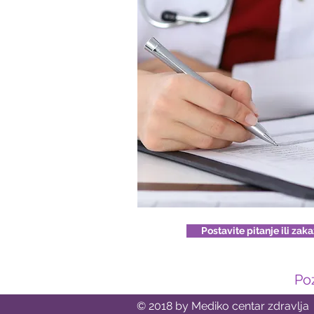
Postavite pitanje ili zak
Poz
© 2018 by Mediko centar zdravlja