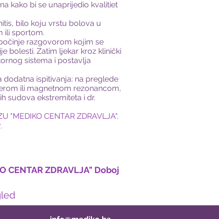
a kako bi se unaprijedio kvalitiet
initis, bilo koju vrstu bolova u
 ili sportom.
d započinje razgovorom kojim se
e bolesti. Zatim ljekar kroz klinički
ornog sistema i postavlja
a dodatna ispitivanja: na preglede
erom ili magnetnom rezonancom,
ih sudova ekstremiteta i dr.
e u ZU "MEDIKO CENTAR ZDRAVLJA".
.
KO CENTAR ZDRAVLJA" Doboj
gled