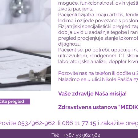
moguće, funkcionalnosti ovih vještin
života pacijenta.
Pacijenti fizijatra imaju artritis, tend
leđima i ozljede povezane s poslom
Fizijatrijski specijalistički pregle
dobija uvid u sadašnje tegobe i ranij
pregled procjenjuje stanje lokomot
dijagnozu.
Pacijent se, po potrebi, upućuje i n
ultrazvukom, rendgenom, CT sken
laboratorijske analize, doppler krvn
Pozovite nas na telefon ili dođit
Nalazimo se u ulici Nikole Pašića 27
Vaše zdravlje Naša misija!
ažite pregled
Zdravstvena ustanova "MEDI
ovite 053/962-962 ili 066 11 77 15 i zakažite pre
Tel: +387 53 962 962