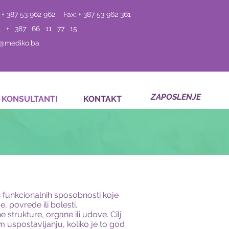
 + 387 53 962 962
Fax: + 387 53 962 361
: + 387 66 11 77 15
o@mediko.ba
ZAPOSLENJE
KONSULTANTI
KONTAKT
h funkcionalnih sposobnosti koje
 povrede ili bolesti.
 strukture, organe ili udove. Cilj
 uspostavljanju, koliko je to god