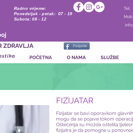
Radno vrijeme:
Tel:
Ponedeljak - petak: 07 - 19
Mob
Subota: 08 - 12
inf
boj
R ZDRAVLJA
Podjelite
ostika
POČETNA
O NAMA
SLUŽBE
FIZIJATAR
Fizijatar se bavi oporavkom glavni
mogu da se pojave tokom operacije,
Oštećenja su možda oštetila tjelesne
fizijatra je da pomogne u ponovnom