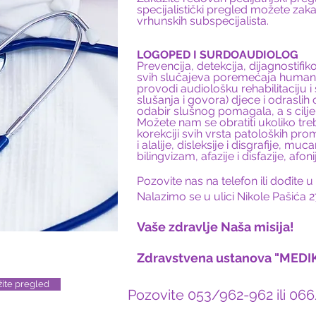
specijalistički pregled možete zaka
vrhunskih subspecijalista.
LOGOPED I SURDOAUDIOLOG
Prevencija, detekcija, dijagnostifikov
svih slučajeva poremećaja human
provodi audiološku rehabilitaciju i 
slušanja i govora) djece i odrasli
odabir slušnog pomagala, a s cilj
Možete nam se obratiti ukoliko tr
korekciji svih vrsta patoloških prom
i alalije, disleksije i disgrafije, mu
bilingvizam, afazije i disfazije, afonije
Pozovite nas na telefon ili dođi
Nalazimo se u ulici Nikole Pašića 2
Vaše zdravlje Naša misija!
Zdravstvena ustanova "MED
ažite pregled
Pozovite 053/962-962 ili 066/