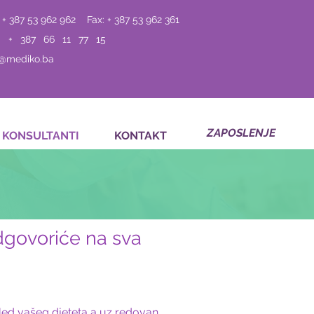
 + 387 53 962 962
Fax: + 387 53 962 361
: + 387 66 11 77 15
o@mediko.ba
ZAPOSLENJE
KONSULTANTI
KONTAKT
odgovoriće na sva
gled vašeg djeteta a uz redovan