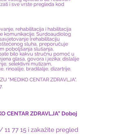
zati i sve vrste pregleda kod
anje, rehabilitacija i habilitacija
e komunikacije. Surdoaudiolog
savjetovanje (rehabilitaciju
h oštećenog sluha, preporučuje
em poboljšanja slušanja.
ebate bilo kakvu stručnu pomoć u
jena glasa, govora i jezika: dislalije
canje, selektivni mutizam,
, rinoalije, bradilalije, dizartrije.
te u ZU "MEDIKO CENTAR ZDRAVLJA".
7.
IKO CENTAR ZDRAVLJA" Doboj
 11 77 15 i zakažite pregled