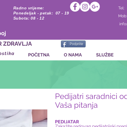
Radno vrijeme:
Tel:
Ponedeljak - petak: 07 - 19
Mob
Subota: 08 - 12
inf
boj
R ZDRAVLJA
Podjelite
ostika
POČETNA
O NAMA
SLUŽBE
Pedijatri saradnici 
Vaša pitanja
PEDIJATAR
Zakažite redovan pedijatrijski pre