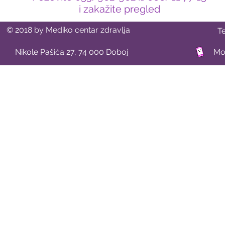
i zakažite pregled
© 2018 by Mediko centar zdravlja
T
Nikole Pašića 27, 74 000 Doboj
Mob