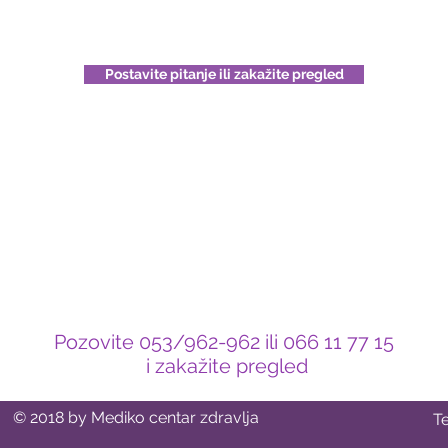
Postavite pitanje ili zakažite pregled
Pozovite 053/962-962 ili 066 11 77 15
i zakažite pregled
© 2018 by Mediko centar zdravlja
T