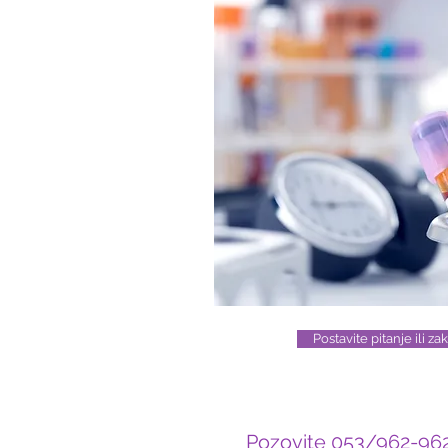
Postavite pitanje ili z
Pozovite 053/962-962 