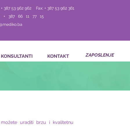
 + 387 53 962 962
Fax: + 387 53 962 361
: + 387 66 11 77 15
o@mediko.ba
ZAPOSLENJE
KONSULTANTI
KONTAKT
možete uraditi brzu i kvalitetnu