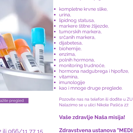
kompletne krvne slike,
urina,
lipidnog statusa,
markere štitne žlijezde,
tumorskih markera,
srčanih markera,
dijabetesa,
biohemije,
enzima,
polnih hormona,
monitoring trudnoće,
hormona nadgubrega i hipofize,
vitamina,
imunologije
kao i mnoge druge preglede.
Pozovite nas na telefon ili dođite u
akažite pregled
Nalazimo se u ulici Nikole Pašića 27.
Vaše zdravlje Naša misija!
Zdravstvena ustanova "MED
ili 066/11 77 15