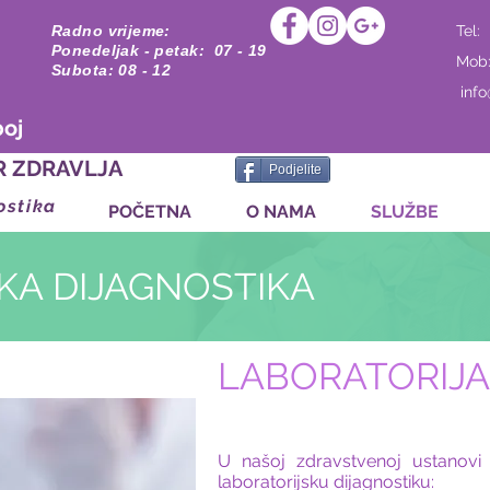
Radno vrijeme:
Tel:
Ponedeljak - petak: 07 - 19
Mob
Subota: 08 - 12
inf
boj
R ZDRAVLJA
Podjelite
ostika
POČETNA
O NAMA
SLUŽBE
KA DIJAGNOSTIKA
LABORATORIJA
U našoj zdravstvenoj ustanovi 
laboratorijsku dijagnostiku: